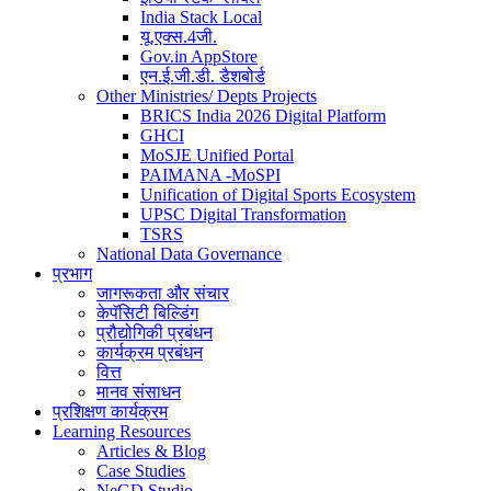
India Stack Local
यू.एक्स.4जी.
Gov.in AppStore
एन.ई.जी.डी. डैशबोर्ड
Other Ministries/ Depts Projects
BRICS India 2026 Digital Platform
GHCI
MoSJE Unified Portal
PAIMANA -MoSPI
Unification of Digital Sports Ecosystem
UPSC Digital Transformation
TSRS
National Data Governance
प्रभाग
जागरूकता और संचार
केपॅसिटी बिल्डिंग
प्रौद्योगिकी प्रबंधन
कार्यक्रम प्रबंधन
वित्त
मानव संसाधन
प्रशिक्षण कार्यक्रम
Learning Resources
Articles & Blog
Case Studies
NeGD Studio