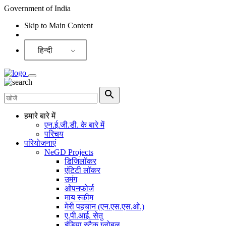
Government of India
Skip to Main Content
Screen Reader
हिन्दी
हमारे बारे में
एन.ई.जी.डी. के बारे में
परिचय
परियोजनाएं
NeGD Projects
डिजिलॉकर
एंटिटी लॉकर
उमंग
ओपनफोर्ज
माय स्कीम
मेरी पहचान (एन.एस.एस.ओ.)
ए.पी.आई. सेतु
इंडिया स्टैक ग्लोबल