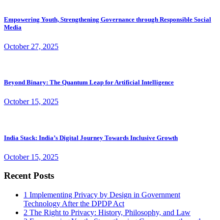
Empowering Youth, Strengthening Governance through Responsible Social
Media
October 27, 2025
Beyond Binary: The Quantum Leap for Artificial Intelligence
October 15, 2025
India Stack: India’s Digital Journey Towards Inclusive Growth
October 15, 2025
Recent Posts
1
Implementing Privacy by Design in Government
Technology After the DPDP Act
2
The Right to Privacy: History, Philosophy, and Law