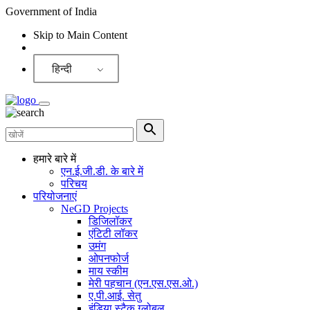
Government of India
Skip to Main Content
Screen Reader
हिन्दी
हमारे बारे में
एन.ई.जी.डी. के बारे में
परिचय
परियोजनाएं
NeGD Projects
डिजिलॉकर
एंटिटी लॉकर
उमंग
ओपनफोर्ज
माय स्कीम
मेरी पहचान (एन.एस.एस.ओ.)
ए.पी.आई. सेतु
इंडिया स्टैक ग्लोबल