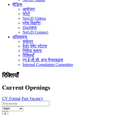
मीडिया
आयोजन
फोटो
NeGD Videos
प्रेस विज्ञप्ति
Digiपहल
NeGD Connect
अधिसूचना
सर्कुलर
वेंडर पेमेंट स्टेटस
निविदा सूचना
रिक्तियाँ
एन.ई.जी.डी. द्वारा पैनलबद्धता
Internal Complaints Committee
रिक्तियाँ
Current Openings
CV Format
Past Vacancy