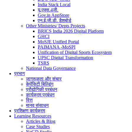
India Stack Local
यू.एक्स.4जी.
Gov.in AppStore
एन.ई.जी.डी. डैशबोर्ड
Other Ministries/ Depts Projects
BRICS India 2026 Digital Platform
GHCI
MoSJE Unified Portal
PAIMANA -MoSPI
Unification of Digital Sports Ecosystem
UPSC Digital Transformation
TSRS
National Data Governance
प्रभाग
जागरूकता और संचार
केपॅसिटी बिल्डिंग
प्रौद्योगिकी प्रबंधन
कार्यक्रम प्रबंधन
वित्त
मानव संसाधन
प्रशिक्षण कार्यक्रम
Learning Resources
Articles & Blog
Case Studies
NeGD Studio