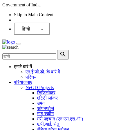
Government of India
Skip to Main Content
Screen Reader
हिन्दी
हमारे बारे में
एन.ई.जी.डी. के बारे में
परिचय
परियोजनाएं
NeGD Projects
डिजिलॉकर
एंटिटी लॉकर
उमंग
ओपनफोर्ज
माय स्कीम
मेरी पहचान (एन.एस.एस.ओ.)
ए.पी.आई. सेतु
इंडिया स्टैक ग्लोबल