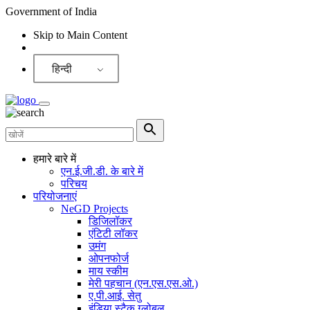
Government of India
Skip to Main Content
Screen Reader
हिन्दी
हमारे बारे में
एन.ई.जी.डी. के बारे में
परिचय
परियोजनाएं
NeGD Projects
डिजिलॉकर
एंटिटी लॉकर
उमंग
ओपनफोर्ज
माय स्कीम
मेरी पहचान (एन.एस.एस.ओ.)
ए.पी.आई. सेतु
इंडिया स्टैक ग्लोबल