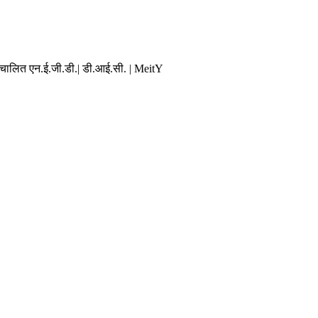
संचालित एन.ई.जी.डी.| डी.आई.सी. | MeitY