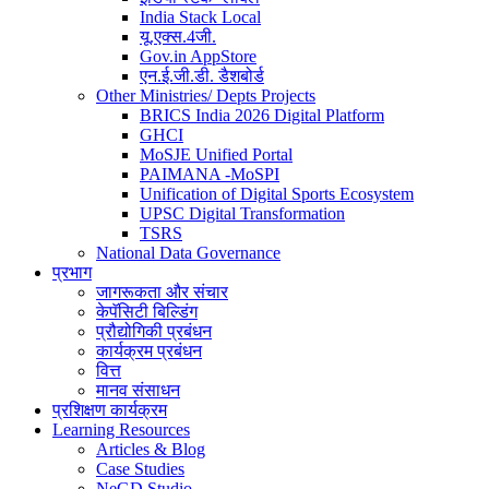
India Stack Local
यू.एक्स.4जी.
Gov.in AppStore
एन.ई.जी.डी. डैशबोर्ड
Other Ministries/ Depts Projects
BRICS India 2026 Digital Platform
GHCI
MoSJE Unified Portal
PAIMANA -MoSPI
Unification of Digital Sports Ecosystem
UPSC Digital Transformation
TSRS
National Data Governance
प्रभाग
जागरूकता और संचार
केपॅसिटी बिल्डिंग
प्रौद्योगिकी प्रबंधन
कार्यक्रम प्रबंधन
वित्त
मानव संसाधन
प्रशिक्षण कार्यक्रम
Learning Resources
Articles & Blog
Case Studies
NeGD Studio