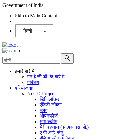
Government of India
Skip to Main Content
Screen Reader
हिन्दी
हमारे बारे में
एन.ई.जी.डी. के बारे में
परिचय
परियोजनाएं
NeGD Projects
डिजिलॉकर
एंटिटी लॉकर
उमंग
ओपनफोर्ज
माय स्कीम
मेरी पहचान (एन.एस.एस.ओ.)
ए.पी.आई. सेतु
इंडिया स्टैक ग्लोबल