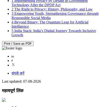
1
Implementing Privacy by Design in Government
Technology After the DPDP Act
2
The Right to Privacy: History, Philosophy, and Law
3
Empowering Youth, Strengthening Governance through
Responsible Social Media
4
Beyond Binary: The Quantum Leap for Artificial
Intelligence
5
India Stack: India’s Digital Journey Towards Inclusive
Growth
Print / Save as PDF
संपर्क करें
Last updated: 07-08-2026
महत्वपूर्ण लिंक