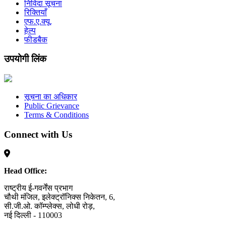
निविदा सूचना
रिक्तियाँ
एफ.ए.क्यू.
हेल्प
फीडबैक
उपयोगी लिंक
सूचना का अधिकार
Public Grievance
Terms & Conditions
Connect with Us
Head Office:
राष्ट्रीय ई-गवर्नेंस प्रभाग
चौथी मंजिल, इलेक्ट्रॉनिक्स निकेतन, 6,
सी.जी.ओ. कॉम्प्लेक्स, लोधी रोड़,
नई दिल्ली - 110003