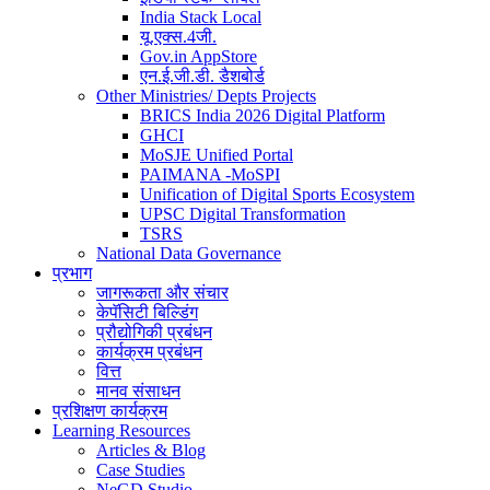
India Stack Local
यू.एक्स.4जी.
Gov.in AppStore
एन.ई.जी.डी. डैशबोर्ड
Other Ministries/ Depts Projects
BRICS India 2026 Digital Platform
GHCI
MoSJE Unified Portal
PAIMANA -MoSPI
Unification of Digital Sports Ecosystem
UPSC Digital Transformation
TSRS
National Data Governance
प्रभाग
जागरूकता और संचार
केपॅसिटी बिल्डिंग
प्रौद्योगिकी प्रबंधन
कार्यक्रम प्रबंधन
वित्त
मानव संसाधन
प्रशिक्षण कार्यक्रम
Learning Resources
Articles & Blog
Case Studies
NeGD Studio