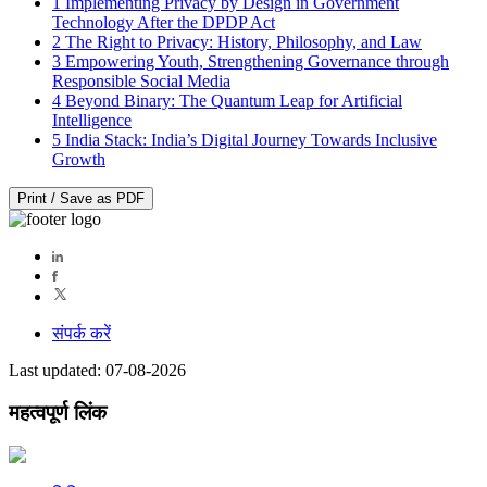
1
Implementing Privacy by Design in Government
Technology After the DPDP Act
2
The Right to Privacy: History, Philosophy, and Law
3
Empowering Youth, Strengthening Governance through
Responsible Social Media
4
Beyond Binary: The Quantum Leap for Artificial
Intelligence
5
India Stack: India’s Digital Journey Towards Inclusive
Growth
Print / Save as PDF
संपर्क करें
Last updated: 07-08-2026
महत्वपूर्ण लिंक