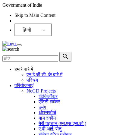
Government of India
Skip to Main Content
Screen Reader
हिन्दी
हमारे बारे में
एन.ई.जी.डी. के बारे में
परिचय
परियोजनाएं
NeGD Projects
डिजिलॉकर
एंटिटी लॉकर
उमंग
ओपनफोर्ज
माय स्कीम
मेरी पहचान (एन.एस.एस.ओ.)
ए.पी.आई. सेतु
इंडिया स्टैक ग्लोबल