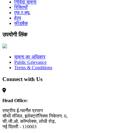
निविदा सूचना
रिक्तियाँ
एफ.ए.क्यू.
हेल्प
फीडबैक
उपयोगी लिंक
सूचना का अधिकार
Public Grievance
Terms & Conditions
Connect with Us
Head Office:
राष्ट्रीय ई-गवर्नेंस प्रभाग
चौथी मंजिल, इलेक्ट्रॉनिक्स निकेतन, 6,
सी.जी.ओ. कॉम्प्लेक्स, लोधी रोड़,
नई दिल्ली - 110003