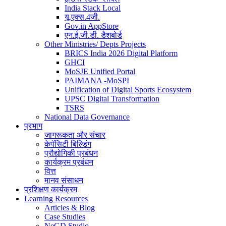
India Stack Local
यू.एक्स.4जी.
Gov.in AppStore
एन.ई.जी.डी. डैशबोर्ड
Other Ministries/ Depts Projects
BRICS India 2026 Digital Platform
GHCI
MoSJE Unified Portal
PAIMANA -MoSPI
Unification of Digital Sports Ecosystem
UPSC Digital Transformation
TSRS
National Data Governance
प्रभाग
जागरूकता और संचार
केपॅसिटी बिल्डिंग
प्रौद्योगिकी प्रबंधन
कार्यक्रम प्रबंधन
वित्त
मानव संसाधन
प्रशिक्षण कार्यक्रम
Learning Resources
Articles & Blog
Case Studies
NeGD Studio