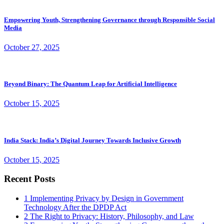
Empowering Youth, Strengthening Governance through Responsible Social
Media
October 27, 2025
Beyond Binary: The Quantum Leap for Artificial Intelligence
October 15, 2025
India Stack: India’s Digital Journey Towards Inclusive Growth
October 15, 2025
Recent Posts
1
Implementing Privacy by Design in Government
Technology After the DPDP Act
2
The Right to Privacy: History, Philosophy, and Law