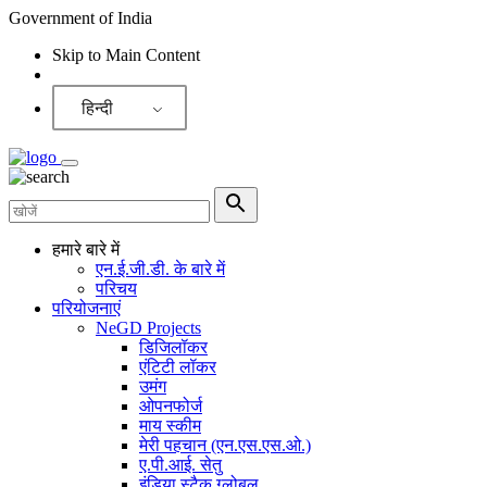
Government of India
Skip to Main Content
Screen Reader
हिन्दी
हमारे बारे में
एन.ई.जी.डी. के बारे में
परिचय
परियोजनाएं
NeGD Projects
डिजिलॉकर
एंटिटी लॉकर
उमंग
ओपनफोर्ज
माय स्कीम
मेरी पहचान (एन.एस.एस.ओ.)
ए.पी.आई. सेतु
इंडिया स्टैक ग्लोबल