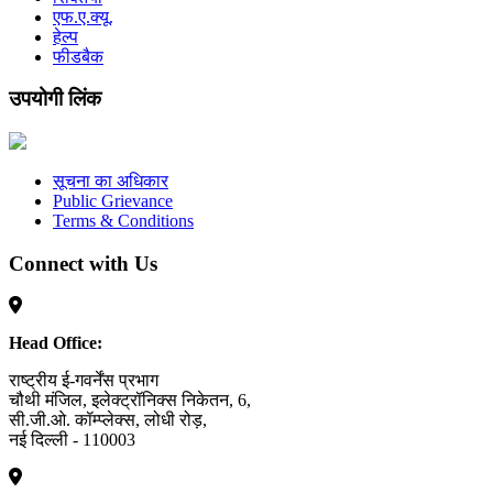
एफ.ए.क्यू.
हेल्प
फीडबैक
उपयोगी लिंक
सूचना का अधिकार
Public Grievance
Terms & Conditions
Connect with Us
Head Office:
राष्ट्रीय ई-गवर्नेंस प्रभाग
चौथी मंजिल, इलेक्ट्रॉनिक्स निकेतन, 6,
सी.जी.ओ. कॉम्प्लेक्स, लोधी रोड़,
नई दिल्ली - 110003