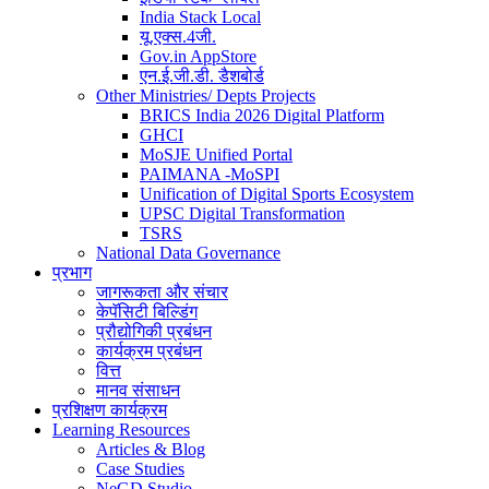
India Stack Local
यू.एक्स.4जी.
Gov.in AppStore
एन.ई.जी.डी. डैशबोर्ड
Other Ministries/ Depts Projects
BRICS India 2026 Digital Platform
GHCI
MoSJE Unified Portal
PAIMANA -MoSPI
Unification of Digital Sports Ecosystem
UPSC Digital Transformation
TSRS
National Data Governance
प्रभाग
जागरूकता और संचार
केपॅसिटी बिल्डिंग
प्रौद्योगिकी प्रबंधन
कार्यक्रम प्रबंधन
वित्त
मानव संसाधन
प्रशिक्षण कार्यक्रम
Learning Resources
Articles & Blog
Case Studies
NeGD Studio