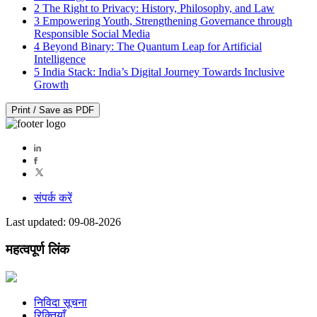
2
The Right to Privacy: History, Philosophy, and Law
3
Empowering Youth, Strengthening Governance through
Responsible Social Media
4
Beyond Binary: The Quantum Leap for Artificial
Intelligence
5
India Stack: India’s Digital Journey Towards Inclusive
Growth
Print / Save as PDF
संपर्क करें
Last updated: 09-08-2026
महत्वपूर्ण लिंक
निविदा सूचना
रिक्तियाँ