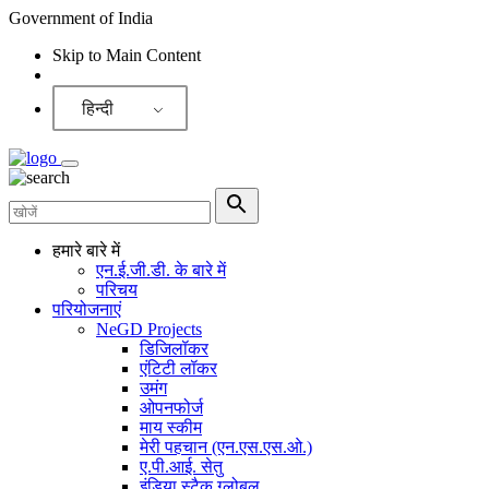
Government of India
Skip to Main Content
Screen Reader
हिन्दी
हमारे बारे में
एन.ई.जी.डी. के बारे में
परिचय
परियोजनाएं
NeGD Projects
डिजिलॉकर
एंटिटी लॉकर
उमंग
ओपनफोर्ज
माय स्कीम
मेरी पहचान (एन.एस.एस.ओ.)
ए.पी.आई. सेतु
इंडिया स्टैक ग्लोबल