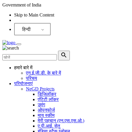
Government of India
Skip to Main Content
Screen Reader
हिन्दी
हमारे बारे में
एन.ई.जी.डी. के बारे में
परिचय
परियोजनाएं
NeGD Projects
डिजिलॉकर
एंटिटी लॉकर
उमंग
ओपनफोर्ज
माय स्कीम
मेरी पहचान (एन.एस.एस.ओ.)
ए.पी.आई. सेतु
इंडिया स्टैक ग्लोबल