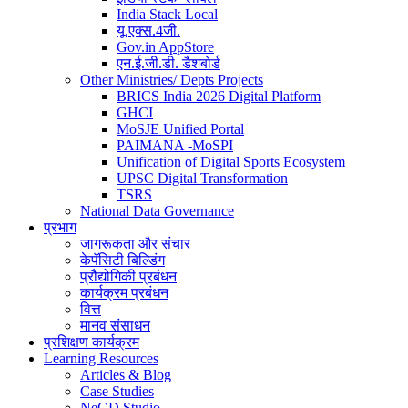
India Stack Local
यू.एक्स.4जी.
Gov.in AppStore
एन.ई.जी.डी. डैशबोर्ड
Other Ministries/ Depts Projects
BRICS India 2026 Digital Platform
GHCI
MoSJE Unified Portal
PAIMANA -MoSPI
Unification of Digital Sports Ecosystem
UPSC Digital Transformation
TSRS
National Data Governance
प्रभाग
जागरूकता और संचार
केपॅसिटी बिल्डिंग
प्रौद्योगिकी प्रबंधन
कार्यक्रम प्रबंधन
वित्त
मानव संसाधन
प्रशिक्षण कार्यक्रम
Learning Resources
Articles & Blog
Case Studies
NeGD Studio