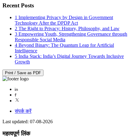
Recent Posts
1
Implementing Privacy by Design in Government
Technology After the DPDP Act
2
The Right to Privacy: History, Philosophy, and Law
3
Empowering Youth, Strengthening Governance through
Responsible Social Media
4
Beyond Binary: The Quantum Leap for Artificial
Intelligence
5
India Stack: India’s Digital Journey Towards Inclusive
Growth
Print / Save as PDF
संपर्क करें
Last updated: 07-08-2026
महत्वपूर्ण लिंक