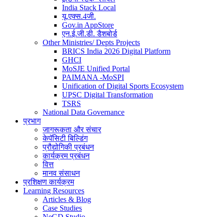
India Stack Local
यू.एक्स.4जी.
Gov.in AppStore
एन.ई.जी.डी. डैशबोर्ड
Other Ministries/ Depts Projects
BRICS India 2026 Digital Platform
GHCI
MoSJE Unified Portal
PAIMANA -MoSPI
Unification of Digital Sports Ecosystem
UPSC Digital Transformation
TSRS
National Data Governance
प्रभाग
जागरूकता और संचार
केपॅसिटी बिल्डिंग
प्रौद्योगिकी प्रबंधन
कार्यक्रम प्रबंधन
वित्त
मानव संसाधन
प्रशिक्षण कार्यक्रम
Learning Resources
Articles & Blog
Case Studies
NeGD Studio