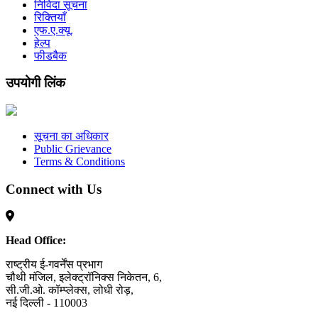
निविदा सूचना
रिक्तियाँ
एफ.ए.क्यू.
हेल्प
फीडबैक
उपयोगी लिंक
सूचना का अधिकार
Public Grievance
Terms & Conditions
Connect with Us
Head Office:
राष्ट्रीय ई-गवर्नेंस प्रभाग
चौथी मंजिल, इलेक्ट्रॉनिक्स निकेतन, 6,
सी.जी.ओ. कॉम्प्लेक्स, लोधी रोड़,
नई दिल्ली - 110003