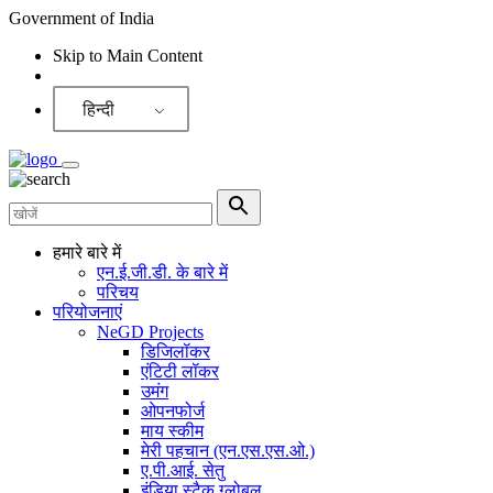
Government of India
Skip to Main Content
Screen Reader
हिन्दी
हमारे बारे में
एन.ई.जी.डी. के बारे में
परिचय
परियोजनाएं
NeGD Projects
डिजिलॉकर
एंटिटी लॉकर
उमंग
ओपनफोर्ज
माय स्कीम
मेरी पहचान (एन.एस.एस.ओ.)
ए.पी.आई. सेतु
इंडिया स्टैक ग्लोबल