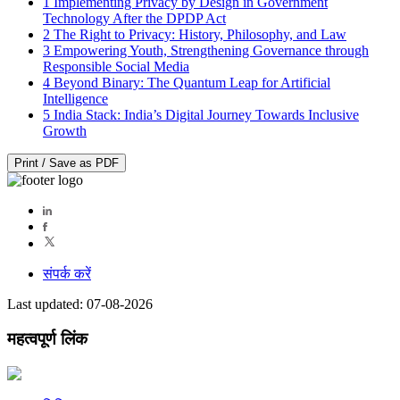
1
Implementing Privacy by Design in Government
Technology After the DPDP Act
2
The Right to Privacy: History, Philosophy, and Law
3
Empowering Youth, Strengthening Governance through
Responsible Social Media
4
Beyond Binary: The Quantum Leap for Artificial
Intelligence
5
India Stack: India’s Digital Journey Towards Inclusive
Growth
Print / Save as PDF
संपर्क करें
Last updated: 07-08-2026
महत्वपूर्ण लिंक