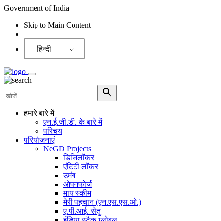
Government of India
Skip to Main Content
Screen Reader
हिन्दी
हमारे बारे में
एन.ई.जी.डी. के बारे में
परिचय
परियोजनाएं
NeGD Projects
डिजिलॉकर
एंटिटी लॉकर
उमंग
ओपनफोर्ज
माय स्कीम
मेरी पहचान (एन.एस.एस.ओ.)
ए.पी.आई. सेतु
इंडिया स्टैक ग्लोबल