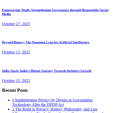
Empowering Youth, Strengthening Governance through Responsible Social
Media
October 27, 2025
Beyond Binary: The Quantum Leap for Artificial Intelligence
October 15, 2025
India Stack: India’s Digital Journey Towards Inclusive Growth
October 15, 2025
Recent Posts
1
Implementing Privacy by Design in Government
Technology After the DPDP Act
2
The Right to Privacy: History, Philosophy, and Law