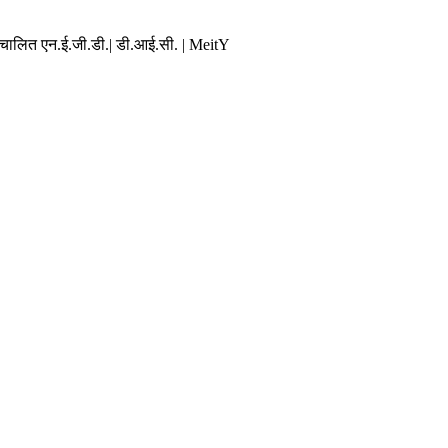
संचालित एन.ई.जी.डी.| डी.आई.सी. | MeitY