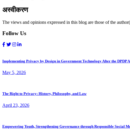
अस्वीकरण
The views and opinions expressed in this blog are those of the author(s
Follow Us
Implementing Privacy by Design in Government Technology After the DPDP A
May 5, 2026
The Right to Privacy: History, Philosophy, and Law
April 23, 2026
Empowering Youth, Strengthening Governance through Responsible Social M