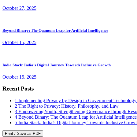
October 27, 2025
Beyond Binary: The Quantum Leap for Artificial Intelligence
October 15, 2025
India Stack: India’s Digital Journey Towards Inclusive Growth
October 15, 2025
Recent Posts
1
Implementing Privacy by Design in Government Technology
2
The Right to Privacy: History, Philosophy, and Law
3
Empowering Youth, Strengthening Governance through Resp
4
Beyond Binary: The Quantum Leap for Artificial Intelligence
5
India Stack: India’s Digital Journey Towards Inclusive Grow
Print / Save as PDF