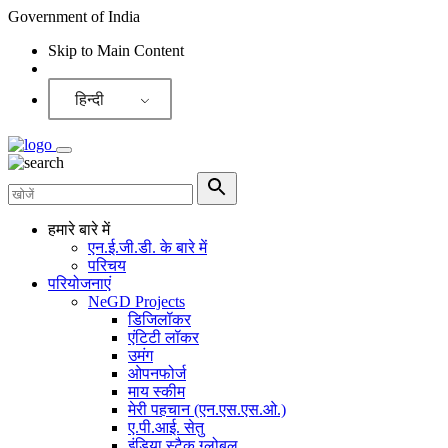
Government of India
Skip to Main Content
Screen Reader
हिन्दी
हमारे बारे में
एन.ई.जी.डी. के बारे में
परिचय
परियोजनाएं
NeGD Projects
डिजिलॉकर
एंटिटी लॉकर
उमंग
ओपनफोर्ज
माय स्कीम
मेरी पहचान (एन.एस.एस.ओ.)
ए.पी.आई. सेतु
इंडिया स्टैक ग्लोबल