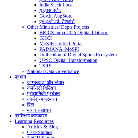
India Stack Local
यू.एक्स.4जी.
Gov.in AppStore
एन.ई.जी.डी. डैशबोर्ड
Other Ministries/ Depts Projects
BRICS India 2026 Digital Platform
GHCI
MoSJE Unified Portal
PAIMANA -MoSPI
Unification of Digital Sports Ecosystem
UPSC Digital Transformation
TSRS
National Data Governance
प्रभाग
जागरूकता और संचार
केपॅसिटी बिल्डिंग
प्रौद्योगिकी प्रबंधन
कार्यक्रम प्रबंधन
वित्त
मानव संसाधन
प्रशिक्षण कार्यक्रम
Learning Resources
Articles & Blog
Case Studies
NeGD Studio