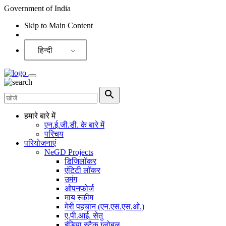
Government of India
Skip to Main Content
Screen Reader
हिन्दी
हमारे बारे में
एन.ई.जी.डी. के बारे में
परिचय
परियोजनाएं
NeGD Projects
डिजिलॉकर
एंटिटी लॉकर
उमंग
ओपनफोर्ज
माय स्कीम
मेरी पहचान (एन.एस.एस.ओ.)
ए.पी.आई. सेतु
इंडिया स्टैक ग्लोबल