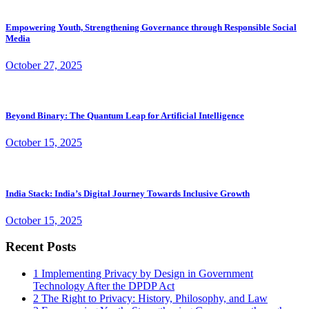
Empowering Youth, Strengthening Governance through Responsible Social
Media
October 27, 2025
Beyond Binary: The Quantum Leap for Artificial Intelligence
October 15, 2025
India Stack: India’s Digital Journey Towards Inclusive Growth
October 15, 2025
Recent Posts
1
Implementing Privacy by Design in Government
Technology After the DPDP Act
2
The Right to Privacy: History, Philosophy, and Law