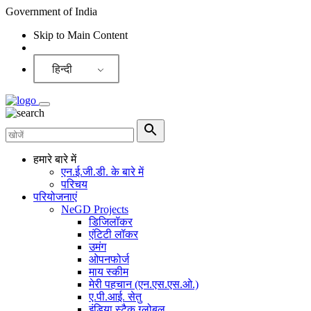
Government of India
Skip to Main Content
Screen Reader
हिन्दी
हमारे बारे में
एन.ई.जी.डी. के बारे में
परिचय
परियोजनाएं
NeGD Projects
डिजिलॉकर
एंटिटी लॉकर
उमंग
ओपनफोर्ज
माय स्कीम
मेरी पहचान (एन.एस.एस.ओ.)
ए.पी.आई. सेतु
इंडिया स्टैक ग्लोबल