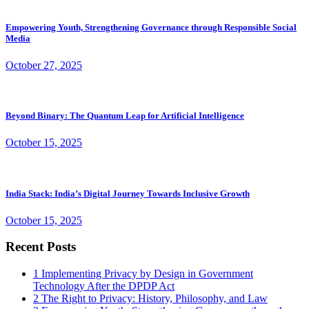
Empowering Youth, Strengthening Governance through Responsible Social
Media
October 27, 2025
Beyond Binary: The Quantum Leap for Artificial Intelligence
October 15, 2025
India Stack: India’s Digital Journey Towards Inclusive Growth
October 15, 2025
Recent Posts
1
Implementing Privacy by Design in Government
Technology After the DPDP Act
2
The Right to Privacy: History, Philosophy, and Law