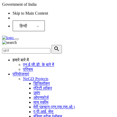
Government of India
Skip to Main Content
Screen Reader
हिन्दी
हमारे बारे में
एन.ई.जी.डी. के बारे में
परिचय
परियोजनाएं
NeGD Projects
डिजिलॉकर
एंटिटी लॉकर
उमंग
ओपनफोर्ज
माय स्कीम
मेरी पहचान (एन.एस.एस.ओ.)
ए.पी.आई. सेतु
इंडिया स्टैक ग्लोबल