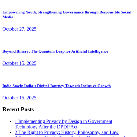
Empowering Youth, Strengthening Governance through Responsible Social
Media
October 27, 2025
Beyond Binary: The Quantum Leap for Artificial Intelligence
October 15, 2025
India Stack: India’s Digital Journey Towards Inclusive Growth
October 15, 2025
Recent Posts
1
Implementing Privacy by Design in Government
Technology After the DPDP Act
2
The Right to Privacy: History, Philosophy, and Law