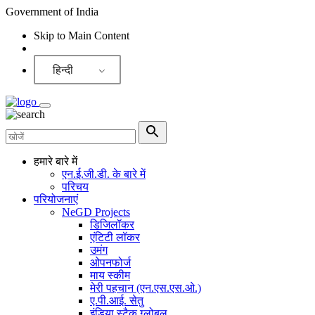
Government of India
Skip to Main Content
Screen Reader
हिन्दी
हमारे बारे में
एन.ई.जी.डी. के बारे में
परिचय
परियोजनाएं
NeGD Projects
डिजिलॉकर
एंटिटी लॉकर
उमंग
ओपनफोर्ज
माय स्कीम
मेरी पहचान (एन.एस.एस.ओ.)
ए.पी.आई. सेतु
इंडिया स्टैक ग्लोबल