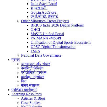
India Stack Local
यू.एक्स.4जी.
Gov.in AppStore
एन.ई.जी.डी. डैशबोर्ड
Other Ministries/ Depts Projects
BRICS India 2026 Digital Platform
GHCI
MoSJE Unified Portal
PAIMANA -MoSPI
Unification of Digital Sports Ecosystem
UPSC Digital Transformation
TSRS
National Data Governance
प्रभाग
जागरूकता और संचार
केपॅसिटी बिल्डिंग
प्रौद्योगिकी प्रबंधन
कार्यक्रम प्रबंधन
वित्त
मानव संसाधन
प्रशिक्षण कार्यक्रम
Learning Resources
Articles & Blog
Case Studies
NeGD Studio