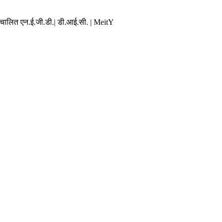
संचालित एन.ई.जी.डी.| डी.आई.सी. | MeitY