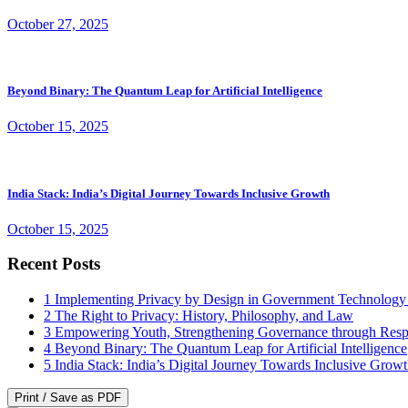
October 27, 2025
Beyond Binary: The Quantum Leap for Artificial Intelligence
October 15, 2025
India Stack: India’s Digital Journey Towards Inclusive Growth
October 15, 2025
Recent Posts
1
Implementing Privacy by Design in Government Technology
2
The Right to Privacy: History, Philosophy, and Law
3
Empowering Youth, Strengthening Governance through Resp
4
Beyond Binary: The Quantum Leap for Artificial Intelligence
5
India Stack: India’s Digital Journey Towards Inclusive Grow
Print / Save as PDF