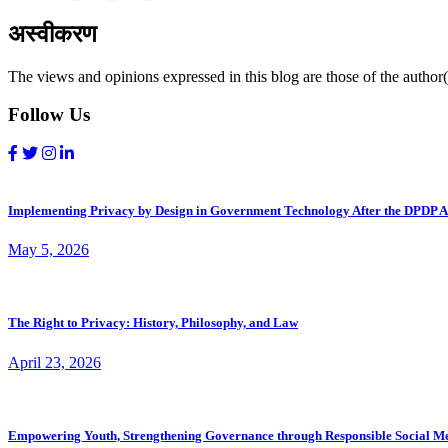
अस्वीकरण
The views and opinions expressed in this blog are those of the author(s
Follow Us
Implementing Privacy by Design in Government Technology After the DPDP A
May 5, 2026
The Right to Privacy: History, Philosophy, and Law
April 23, 2026
Empowering Youth, Strengthening Governance through Responsible Social M