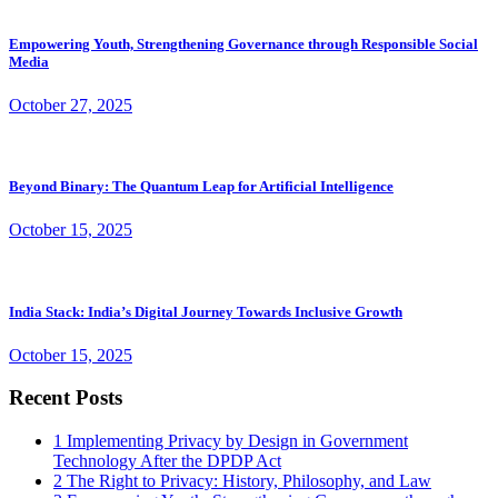
Empowering Youth, Strengthening Governance through Responsible Social
Media
October 27, 2025
Beyond Binary: The Quantum Leap for Artificial Intelligence
October 15, 2025
India Stack: India’s Digital Journey Towards Inclusive Growth
October 15, 2025
Recent Posts
1
Implementing Privacy by Design in Government
Technology After the DPDP Act
2
The Right to Privacy: History, Philosophy, and Law