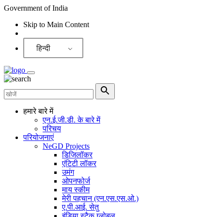
Government of India
Skip to Main Content
Screen Reader
हिन्दी
हमारे बारे में
एन.ई.जी.डी. के बारे में
परिचय
परियोजनाएं
NeGD Projects
डिजिलॉकर
एंटिटी लॉकर
उमंग
ओपनफोर्ज
माय स्कीम
मेरी पहचान (एन.एस.एस.ओ.)
ए.पी.आई. सेतु
इंडिया स्टैक ग्लोबल