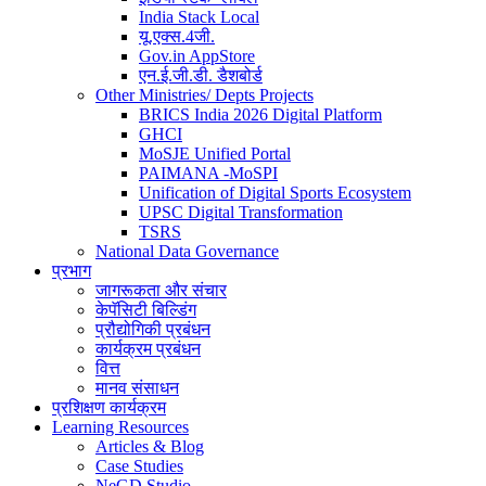
India Stack Local
यू.एक्स.4जी.
Gov.in AppStore
एन.ई.जी.डी. डैशबोर्ड
Other Ministries/ Depts Projects
BRICS India 2026 Digital Platform
GHCI
MoSJE Unified Portal
PAIMANA -MoSPI
Unification of Digital Sports Ecosystem
UPSC Digital Transformation
TSRS
National Data Governance
प्रभाग
जागरूकता और संचार
केपॅसिटी बिल्डिंग
प्रौद्योगिकी प्रबंधन
कार्यक्रम प्रबंधन
वित्त
मानव संसाधन
प्रशिक्षण कार्यक्रम
Learning Resources
Articles & Blog
Case Studies
NeGD Studio