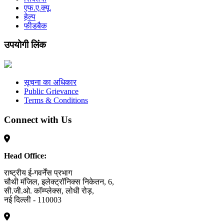
एफ.ए.क्यू.
हेल्प
फीडबैक
उपयोगी लिंक
सूचना का अधिकार
Public Grievance
Terms & Conditions
Connect with Us
Head Office:
राष्ट्रीय ई-गवर्नेंस प्रभाग
चौथी मंजिल, इलेक्ट्रॉनिक्स निकेतन, 6,
सी.जी.ओ. कॉम्प्लेक्स, लोधी रोड़,
नई दिल्ली - 110003