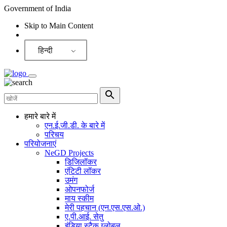
Government of India
Skip to Main Content
Screen Reader
हिन्दी
हमारे बारे में
एन.ई.जी.डी. के बारे में
परिचय
परियोजनाएं
NeGD Projects
डिजिलॉकर
एंटिटी लॉकर
उमंग
ओपनफोर्ज
माय स्कीम
मेरी पहचान (एन.एस.एस.ओ.)
ए.पी.आई. सेतु
इंडिया स्टैक ग्लोबल