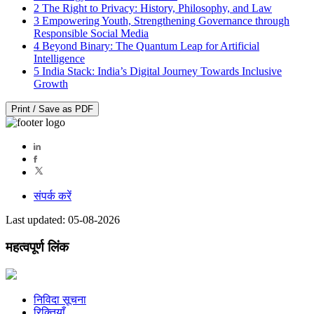
2
The Right to Privacy: History, Philosophy, and Law
3
Empowering Youth, Strengthening Governance through
Responsible Social Media
4
Beyond Binary: The Quantum Leap for Artificial
Intelligence
5
India Stack: India’s Digital Journey Towards Inclusive
Growth
Print / Save as PDF
संपर्क करें
Last updated: 05-08-2026
महत्वपूर्ण लिंक
निविदा सूचना
रिक्तियाँ