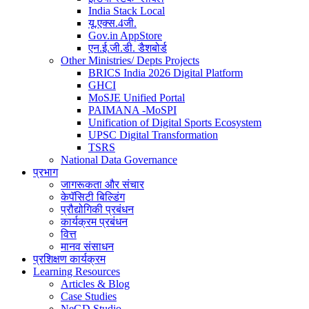
India Stack Local
यू.एक्स.4जी.
Gov.in AppStore
एन.ई.जी.डी. डैशबोर्ड
Other Ministries/ Depts Projects
BRICS India 2026 Digital Platform
GHCI
MoSJE Unified Portal
PAIMANA -MoSPI
Unification of Digital Sports Ecosystem
UPSC Digital Transformation
TSRS
National Data Governance
प्रभाग
जागरूकता और संचार
केपॅसिटी बिल्डिंग
प्रौद्योगिकी प्रबंधन
कार्यक्रम प्रबंधन
वित्त
मानव संसाधन
प्रशिक्षण कार्यक्रम
Learning Resources
Articles & Blog
Case Studies
NeGD Studio