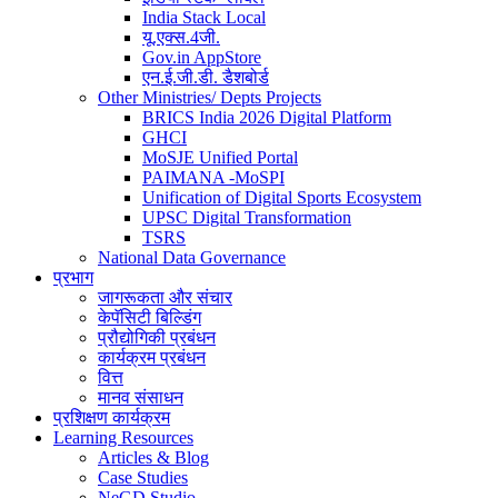
India Stack Local
यू.एक्स.4जी.
Gov.in AppStore
एन.ई.जी.डी. डैशबोर्ड
Other Ministries/ Depts Projects
BRICS India 2026 Digital Platform
GHCI
MoSJE Unified Portal
PAIMANA -MoSPI
Unification of Digital Sports Ecosystem
UPSC Digital Transformation
TSRS
National Data Governance
प्रभाग
जागरूकता और संचार
केपॅसिटी बिल्डिंग
प्रौद्योगिकी प्रबंधन
कार्यक्रम प्रबंधन
वित्त
मानव संसाधन
प्रशिक्षण कार्यक्रम
Learning Resources
Articles & Blog
Case Studies
NeGD Studio