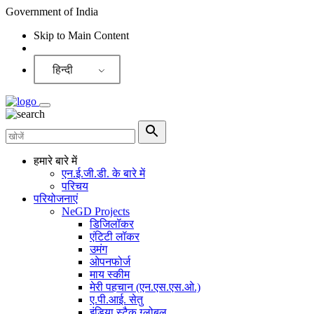
Government of India
Skip to Main Content
Screen Reader
हिन्दी
हमारे बारे में
एन.ई.जी.डी. के बारे में
परिचय
परियोजनाएं
NeGD Projects
डिजिलॉकर
एंटिटी लॉकर
उमंग
ओपनफोर्ज
माय स्कीम
मेरी पहचान (एन.एस.एस.ओ.)
ए.पी.आई. सेतु
इंडिया स्टैक ग्लोबल