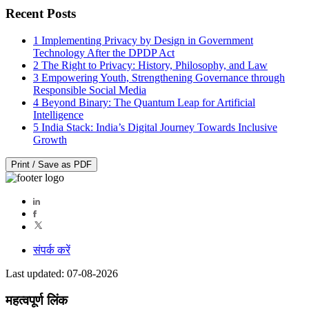
Recent Posts
1
Implementing Privacy by Design in Government
Technology After the DPDP Act
2
The Right to Privacy: History, Philosophy, and Law
3
Empowering Youth, Strengthening Governance through
Responsible Social Media
4
Beyond Binary: The Quantum Leap for Artificial
Intelligence
5
India Stack: India’s Digital Journey Towards Inclusive
Growth
Print / Save as PDF
संपर्क करें
Last updated: 07-08-2026
महत्वपूर्ण लिंक