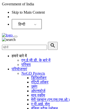
Government of India
Skip to Main Content
Screen Reader
हिन्दी
हमारे बारे में
एन.ई.जी.डी. के बारे में
परिचय
परियोजनाएं
NeGD Projects
डिजिलॉकर
एंटिटी लॉकर
उमंग
ओपनफोर्ज
माय स्कीम
मेरी पहचान (एन.एस.एस.ओ.)
ए.पी.आई. सेतु
इंडिया स्टैक ग्लोबल