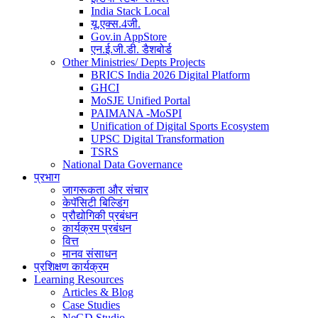
India Stack Local
यू.एक्स.4जी.
Gov.in AppStore
एन.ई.जी.डी. डैशबोर्ड
Other Ministries/ Depts Projects
BRICS India 2026 Digital Platform
GHCI
MoSJE Unified Portal
PAIMANA -MoSPI
Unification of Digital Sports Ecosystem
UPSC Digital Transformation
TSRS
National Data Governance
प्रभाग
जागरूकता और संचार
केपॅसिटी बिल्डिंग
प्रौद्योगिकी प्रबंधन
कार्यक्रम प्रबंधन
वित्त
मानव संसाधन
प्रशिक्षण कार्यक्रम
Learning Resources
Articles & Blog
Case Studies
NeGD Studio