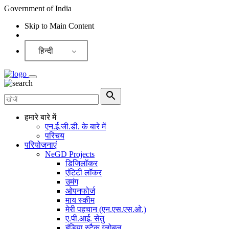
Government of India
Skip to Main Content
Screen Reader
हिन्दी
हमारे बारे में
एन.ई.जी.डी. के बारे में
परिचय
परियोजनाएं
NeGD Projects
डिजिलॉकर
एंटिटी लॉकर
उमंग
ओपनफोर्ज
माय स्कीम
मेरी पहचान (एन.एस.एस.ओ.)
ए.पी.आई. सेतु
इंडिया स्टैक ग्लोबल