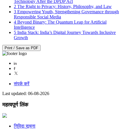
Technology After the DPDP Act
2
The Right to Privacy: History, Philosophy, and Law
3
Empowering Youth, Strengthening Governance through
Responsible Social Media
4
Beyond Binary: The Quantum Leap for Artificial
Intelligence
5
India Stack: India’s Digital Journey Towards Inclusive
Growth
Print / Save as PDF
संपर्क करें
Last updated: 06-08-2026
महत्वपूर्ण लिंक
निविदा सूचना