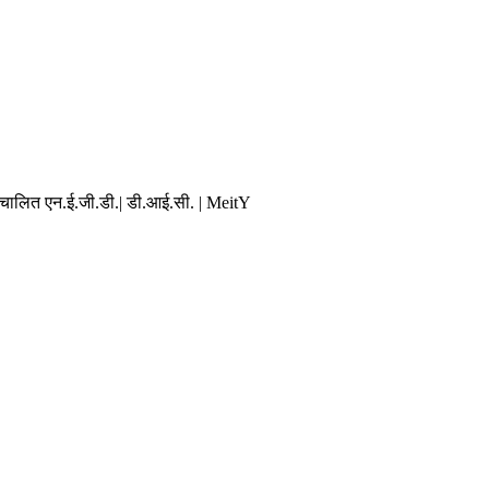
संचालित एन.ई.जी.डी.| डी.आई.सी. | MeitY