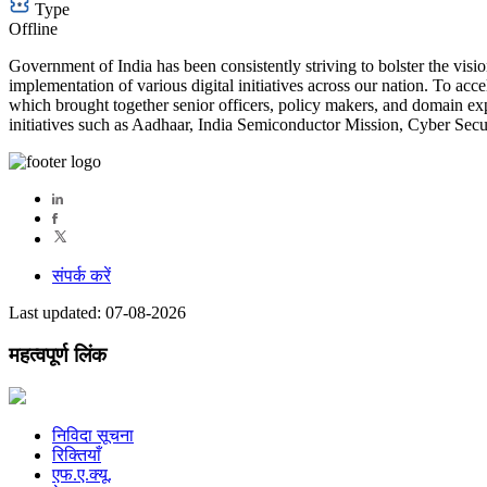
Type
Offline
Government of India has been consistently striving to bolster the vis
implementation of various digital initiatives across our nation. To a
which brought together senior officers, policy makers, and domain expe
initiatives such as Aadhaar, India Semiconductor Mission, Cyber Secur
संपर्क करें
Last updated: 07-08-2026
महत्वपूर्ण लिंक
निविदा सूचना
रिक्तियाँ
एफ.ए.क्यू.