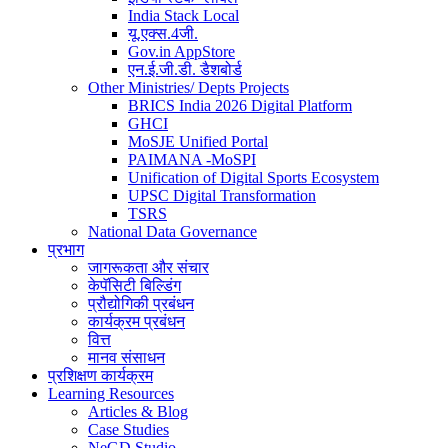
India Stack Local
यू.एक्स.4जी.
Gov.in AppStore
एन.ई.जी.डी. डैशबोर्ड
Other Ministries/ Depts Projects
BRICS India 2026 Digital Platform
GHCI
MoSJE Unified Portal
PAIMANA -MoSPI
Unification of Digital Sports Ecosystem
UPSC Digital Transformation
TSRS
National Data Governance
प्रभाग
जागरूकता और संचार
केपॅसिटी बिल्डिंग
प्रौद्योगिकी प्रबंधन
कार्यक्रम प्रबंधन
वित्त
मानव संसाधन
प्रशिक्षण कार्यक्रम
Learning Resources
Articles & Blog
Case Studies
NeGD Studio