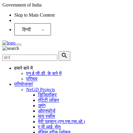
Government of India
Skip to Main Content
Screen Reader
हिन्दी
हमारे बारे में
एन.ई.जी.डी. के बारे में
परिचय
परियोजनाएं
NeGD Projects
डिजिलॉकर
एंटिटी लॉकर
उमंग
ओपनफोर्ज
माय स्कीम
मेरी पहचान (एन.एस.एस.ओ.)
ए.पी.आई. सेतु
इंडिया स्टैक ग्लोबल