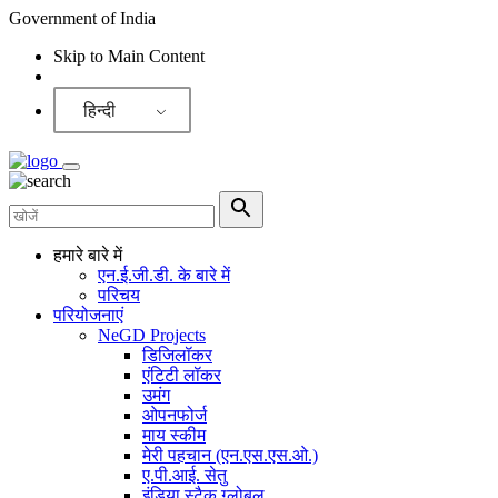
Government of India
Skip to Main Content
Screen Reader
हिन्दी
हमारे बारे में
एन.ई.जी.डी. के बारे में
परिचय
परियोजनाएं
NeGD Projects
डिजिलॉकर
एंटिटी लॉकर
उमंग
ओपनफोर्ज
माय स्कीम
मेरी पहचान (एन.एस.एस.ओ.)
ए.पी.आई. सेतु
इंडिया स्टैक ग्लोबल